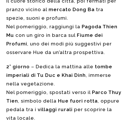
il cuore storico della città, poi fermati per
pranzo vicino al
mercato Dong Ba
tra
spezie, suoni e profumi.
Nel pomeriggio, raggiungi la
Pagoda Thien
Mu
con un giro in barca sul
Fiume dei
Profumi
, uno dei modi più suggestivi per
osservare Hue da un’altra prospettiva.
2° giorno
– Dedica la mattina alle
tombe
imperiali di Tu Duc e Khai Dinh
, immerse
nella vegetazione.
Nel pomeriggio, spostati verso il
Parco Thuy
Tien
, simbolo della
Hue fuori rotta
, oppure
pedala tra i
villaggi rurali
per scoprire la
vita locale.