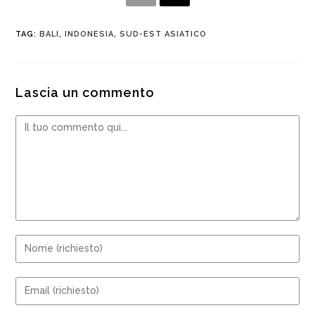
TAG
:
BALI
,
INDONESIA
,
SUD-EST ASIATICO
Lascia un commento
Commento
Inserisci
il
tuo
Inserisci
nome
il
o