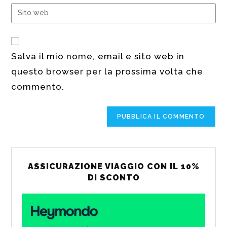
tuo
Inserisci
nome
indirizzo
l'URL
utente
email
del
per
per
sito
commentare
commentare
Salva il mio nome, email e sito web in
web
questo browser per la prossima volta che
(facoltativo)
commento.
ASSICURAZIONE VIAGGIO CON IL 10%
DI SCONTO