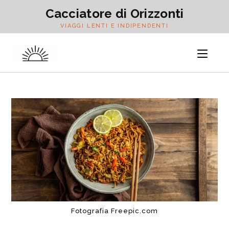
Salta
Cacciatore di Orizzonti
al
VIAGGI LENTI E INDIPENDENTI
contenuto
Fotografia Freepic.com