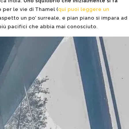
ca India.
Uno squilibrio che inizialmente si fa
per le vie di Thamel (
qui puoi leggere un
aspetto un po’ surreale, e pian piano si impara ad
più pacifici che abbia mai conosciuto.